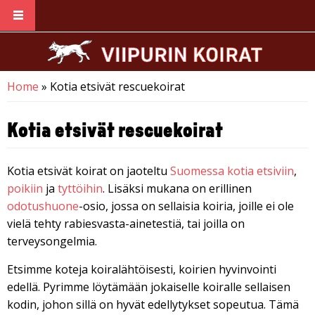
Skip to main content
Home
» Kotia etsivät rescuekoirat
You are here
Kotia etsivät rescuekoirat
Kotia etsivät koirat on jaoteltu
Suomessa kotia etsiviin
,
poikiin
ja
tyttöihin
. Lisäksi mukana on erillinen
odotushuone
-osio, jossa on sellaisia koiria, joille ei ole
vielä tehty rabiesvasta-ainetestiä, tai joilla on
terveysongelmia.
Etsimme koteja koiralähtöisesti, koirien hyvinvointi
edellä. Pyrimme löytämään jokaiselle koiralle sellaisen
kodin, johon sillä on hyvät edellytykset sopeutua. Tämä