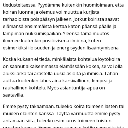
tiedusteltaessa. Pyydämme kuitenkin huomioimaan, että
koiran luonne ja olemus voi muuttua kurjista
tarhaoloista poispääsyn jälkeen. Jotkut koirista saavat
elämänsä ensimmäistä kertaa katon päänsä päälle ja
lämpimän nukkumispaikan. Yleensä tämä muutos
ilmenee kuitenkin positiivisena ilmiönä, kuten
esimerkiksi iloisuuden ja energisyyden lisääntymisenä.
Koska kukaan ei tiedä, minkälaista kohtelua löytökoira
on saanut aikaisemmassa elämässään kokea, se voi olla
aluksi arka tai arastella uusia asioita ja ihmisiä. Tähän
auttaa kuitenkin lähes aina kärsivällinen, lempeä ja
rauhallinen kohtelu. Myös asiantuntija-apua on
saatavilla.
Emme pysty takaamaan, tuleeko koira toimeen lasten tai
muiden eläinten kanssa. Täyttä varmuutta emme pysty
antamaan siitä, tuleeko esim. uros toimeen toisten
urosten kanssa. Emme anna samaan kotiin samanikäisiä