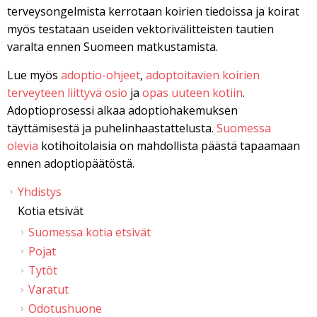
terveysongelmista kerrotaan koirien tiedoissa ja koirat
myös testataan useiden vektorivälitteisten tautien
varalta ennen Suomeen matkustamista.
Lue myös
adoptio-ohjeet
,
adoptoitavien koirien
terveyteen liittyvä osio
ja
opas uuteen kotiin
.
Adoptioprosessi alkaa adoptiohakemuksen
täyttämisestä ja puhelinhaastattelusta.
Suomessa
olevia
kotihoitolaisia on mahdollista päästä tapaamaan
ennen adoptiopäätöstä.
Yhdistys
Kotia etsivät
Suomessa kotia etsivät
Pojat
Tytöt
Varatut
Odotushuone