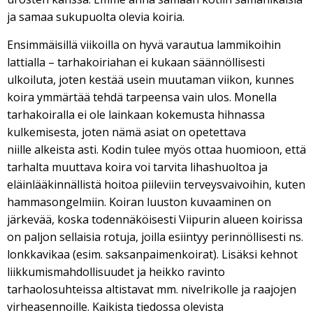
ja samaa sukupuolta olevia koiria.
Ensimmäisillä viikoilla on hyvä varautua lammikoihin
lattialla – tarhakoiriahan ei kukaan säännöllisesti
ulkoiluta, joten kestää usein muutaman viikon, kunnes
koira ymmärtää tehdä tarpeensa vain ulos. Monella
tarhakoiralla ei ole lainkaan kokemusta hihnassa
kulkemisesta, joten nämä asiat on opetettava
niille alkeista asti. Kodin tulee myös ottaa huomioon, että
tarhalta muuttava koira voi tarvita lihashuoltoa ja
eläinlääkinnällistä hoitoa piileviin terveysvaivoihin, kuten
hammasongelmiin. Koiran luuston kuvaaminen on
järkevää, koska todennäköisesti Viipurin alueen koirissa
on paljon sellaisia rotuja, joilla esiintyy perinnöllisesti ns.
lonkkavikaa (esim. saksanpaimenkoirat). Lisäksi kehnot
liikkumismahdollisuudet ja heikko ravinto
tarhaolosuhteissa altistavat mm. nivelrikolle ja raajojen
virheasennoille. Kaikista tiedossa olevista