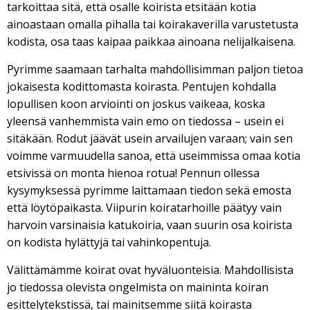
tarkoittaa sitä, että osalle koirista etsitään kotia
ainoastaan omalla pihalla tai koirakaverilla varustetusta
kodista, osa taas kaipaa paikkaa ainoana nelijalkaisena.
Pyrimme saamaan tarhalta mahdollisimman paljon tietoa
jokaisesta kodittomasta koirasta. Pentujen kohdalla
lopullisen koon arviointi on joskus vaikeaa, koska
yleensä vanhemmista vain emo on tiedossa – usein ei
sitäkään. Rodut jäävät usein arvailujen varaan; vain sen
voimme varmuudella sanoa, että useimmissa omaa kotia
etsivissä on monta hienoa rotua! Pennun ollessa
kysymyksessä pyrimme laittamaan tiedon sekä emosta
että löytöpaikasta. Viipurin koiratarhoille päätyy vain
harvoin varsinaisia katukoiria, vaan suurin osa koirista
on kodista hylättyjä tai vahinkopentuja.
Välittämämme koirat ovat hyväluonteisia. Mahdollisista
jo tiedossa olevista ongelmista on maininta koiran
esittelytekstissä, tai mainitsemme siitä koirasta