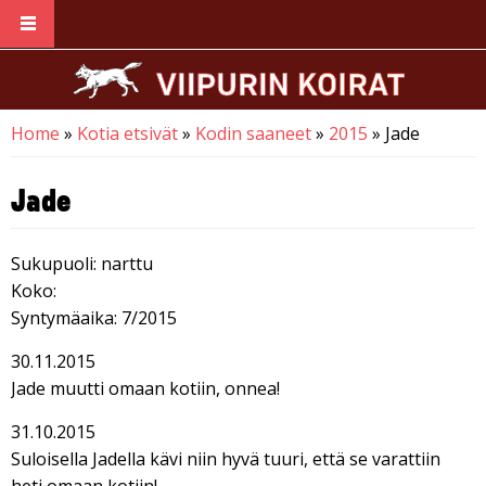
Skip to main content
Home
»
Kotia etsivät
»
Kodin saaneet
»
2015
» Jade
You are here
Jade
Sukupuoli: narttu
Koko:
Syntymäaika: 7/2015
30.11.2015
Jade muutti omaan kotiin, onnea!
31.10.2015
Suloisella Jadella kävi niin hyvä tuuri, että se varattiin