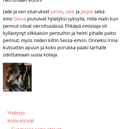
heti omaan kotiin!
Jade ja sen sisarukset
Janne
,
Jake
ja
Jaspis
sekä
emo
Sessa
joutuivat hylätyksi syksyllä, niillä main kun
pennut olivat vieroitusiässä. Ehkäpä omistaja oli
kyllästynyt vilkkaisiin pentuihin ja heitti pihalle paitsi
pennut, myös niiden kiltin Sessa-emon. Onneksi Irina
kutsuttiin apuun ja koko porukka pääsi tarhalle
odottamaan uusia koteja.
Yhdistys
Kotia etsivät