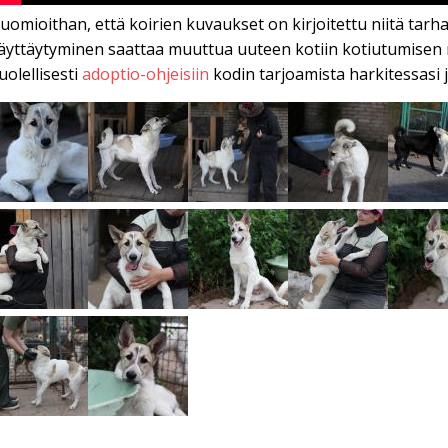
uomioithan, että koirien kuvaukset on kirjoitettu niitä tarha
äyttäytyminen saattaa muuttua uuteen kotiin kotiutumisen
uolellisesti
adoptio-ohjeisiin
kodin tarjoamista harkitessasi j