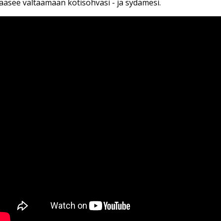
ääsee valtaamaan kotisohvasi - ja sydämesi.
iipurin koirat - Valto 24.7.2015