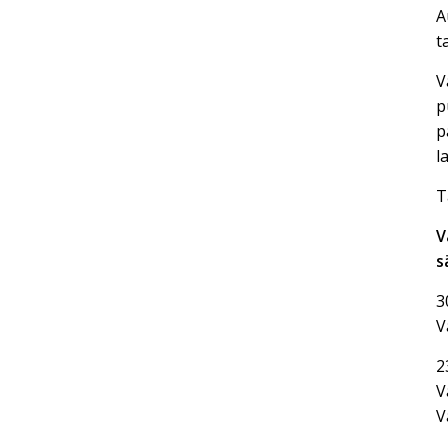
A
t
V
p
p
l
T
V
s
3
V
2
V
V