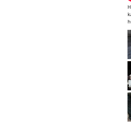
H
k
h