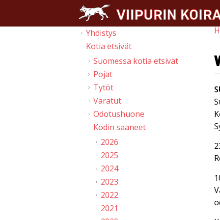
Skip to main content
H
Yhdistys
Y
Kotia etsivät
Suomessa kotia etsivät
Pojat
Tytöt
S
Varatut
S
Odotushuone
K
S
Kodin saaneet
2026
2
2025
R
2024
1
2023
V
2022
o
2021