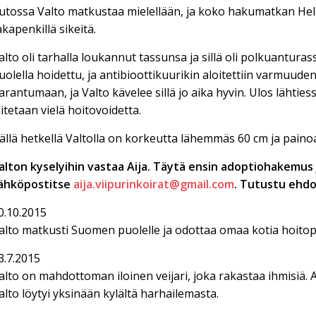
utossa Valto matkustaa mielellään, ja koko hakumatkan Hels
akapenkillä sikeitä.
alto oli tarhalla loukannut tassunsa ja sillä oli polkuantura
uolella hoidettu, ja antibioottikuurikin aloitettiin varmuude
arantumaan, ja Valto kävelee sillä jo aika hyvin. Ulos lähtiess
aitetaan vielä hoitovoidetta.
ällä hetkellä Valtolla on korkeutta lähemmäs 60 cm ja painoa
alton kyselyihin vastaa Aija. Täytä ensin adoptiohakemus 
ähköpostitse
aija.viipurinkoirat@gmail.com
.
Tutustu ehd
0.10.2015
alto matkusti Suomen puolelle ja odottaa omaa kotia hoito
3.7.2015
alto on mahdottoman iloinen veijari, joka rakastaa ihmisiä. 
alto löytyi yksinään kylältä harhailemasta.