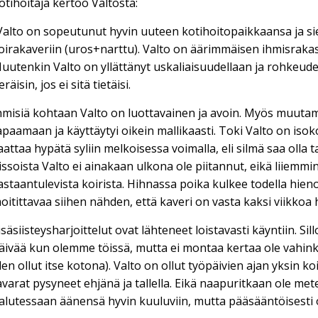
otihoitaja kertoo Valtosta:
Valto on sopeutunut hyvin uuteen kotihoitopaikkaansa ja s
oirakaveriin (uros+narttu). Valto on äärimmäisen ihmisrakas 
uutenkin Valto on yllättänyt uskaliaisuudellaan ja rohkeudel
eräisin, jos ei sitä tietäisi.
hmisiä kohtaan Valto on luottavainen ja avoin. Myös muuta
apaamaan ja käyttäytyi oikein mallikaasti. Toki Valto on is
aattaa hypätä syliin melkoisessa voimalla, eli silmä saa olla 
issoista Valto ei ainakaan ulkona ole piitannut, eikä liiemmi
astaantulevista koirista. Hihnassa poika kulkee todella hienost
oitittavaa siihen nähden, että kaveri on vasta kaksi viikkoa 
isäsiisteysharjoittelut ovat lähteneet loistavasti käyntiin. Sill
äivää kun olemme töissä, mutta ei montaa kertaa ole vahinko
len ollut itse kotona). Valto on ollut työpäivien ajan yksin k
avarat pysyneet ehjänä ja tallella. Eikä naapuritkaan ole mete
alutessaan äänensä hyvin kuuluviin, mutta pääsääntöisesti on s