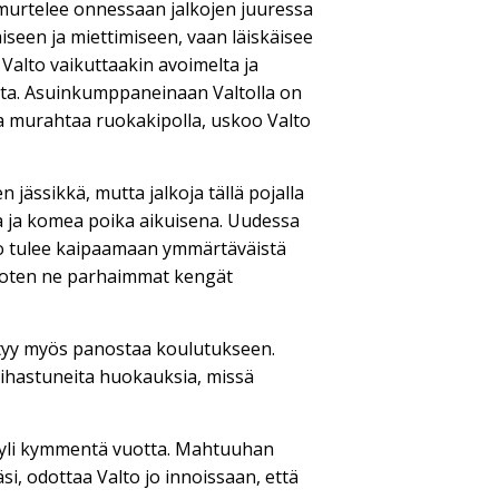
iemurtelee onnessaan jalkojen juuressa
iseen ja miettimiseen, vaan läiskäisee
 Valto vaikuttaakin avoimelta ja
kista. Asuinkumppaneinaan Valtolla on
a murahtaa ruokakipolla, uskoo Valto
jässikkä, mutta jalkoja tällä pojalla
ea ja komea poika aikuisena. Uudessa
Valto tulee kaipaamaan ymmärtäväistä
, joten ne parhaimmat kengät
.
äytyy myös panostaa koulutukseen.
 ihastuneita huokauksia, missä
aa yli kymmentä vuotta. Mahtuuhan
si, odottaa Valto jo innoissaan, että