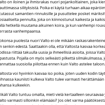
alto on iloinen ja ihmisrakas nuori pojankoltiainen, joka k
auttimassa silityksistä. Poika ei käytä turhaan aikaa epäröim
tutassut samantien rinnuksille ja pusuttelee posket märiksi!
osiaaliselta pennulta, joka on kiinnostunut kaikesta ja kai
ällä hetkellä muutama aikuinen koira, ja kun vanhempi rouv
errasta vanhempaansa.
okonsa puolesta nuori Valto ei ole mikään raskasrakenteinen 
n senkin edestä. Saattaakin olla, että Valtosta kasvaa kork
odissa riittää takuulla uusia ja ihmeellisiä asioita, joissa 
pastusta. Pojalla on myös selkeästi pilkettä silmäkulmassa
annattaa suosiolla piilottaa ennen kuin Valto astelee taloon
altosta voi hyvinkin kasvaa iso poika, joten uuden kodin t
ihnassa kauniisti kulkeva Valto tulee varmasti herättämään
ahansa kulkeekin.
ikäli Valto tuntuu omalta, mieti vielä kertaalleen seuraav
alto varmasti silloinkin elämääsi? Jos olet varma päätöksestä