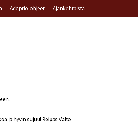
a
Adoptio-ohjeet
Ajankohtaista
seen.
koa ja hyvin sujuu! Reipas Valto