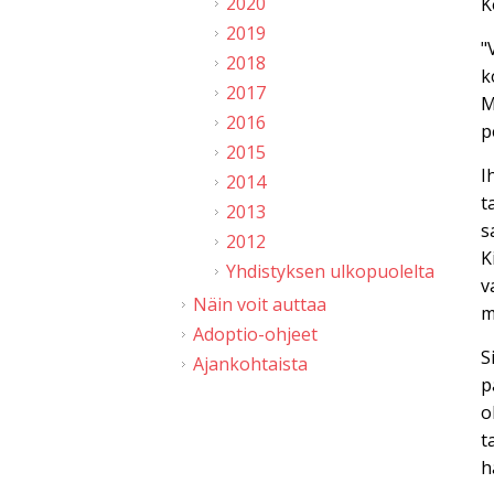
2020
K
2019
"
2018
k
2017
M
2016
p
2015
I
2014
t
2013
s
2012
K
Yhdistyksen ulkopuolelta
v
Näin voit auttaa
m
Adoptio-ohjeet
S
Ajankohtaista
p
o
t
h