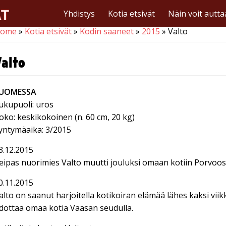
Yhdistys
Kotia etsivät
Näin voit autta
ome
»
Kotia etsivät
»
Kodin saaneet
»
2015
» Valto
ou are here
Valto
UOMESSA
ukupuoli: uros
oko: keskikokoinen (n. 60 cm, 20 kg)
yntymäaika: 3/2015
3.12.2015
eipas nuorimies Valto muutti jouluksi omaan kotiin Porvoo
0.11.2015
alto on saanut harjoitella kotikoiran elämää lähes kaksi viik
dottaa omaa kotia Vaasan seudulla.