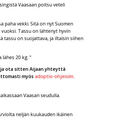
ingistä Vaasaan poitsu veteli
ssa paha vekki. Sitä on nyt Suomen
n vuoksi. Tassu on lähtenyt hyvin
ä tassu on suojattava, ja iltaisin siihen
 lähes 20 kg. "
ja ota sitten Aijaan yhteyttä
ottomasti myös
adoptio-ohjeisiin.
paikassaan Vaasan seudulla.
Arviolta neljän kuukauden ikäinen