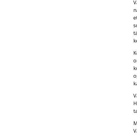
V
n
e
s
t
k
K
o
k
o
k
V
H
t
M
V